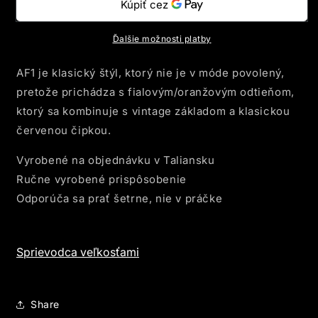
1
1
-
-
PURPLE
PURPLE
Ďalšie možnosti platby
CREAM
CREAM
AF1 je klasický štýl, ktorý nie je v móde povolený,
pretože prichádza s fialovým/oranžovým odtieňom,
ktorý sa kombinuje s vintage základom a klasickou
červenou čipkou.
Vyrobené na objednávku v Taliansku
Ručne vyrobené prispôsobenie
Odporúča sa prať šetrne, nie v práčke
Sprievodca veľkosťami
Share