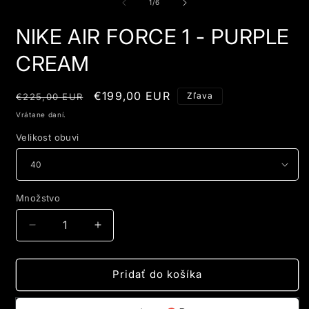
1
2
3
z
1
/
6
v
v
v
modálnom
modálnom
m
NIKE AIR FORCE 1 - PURPLE
okne
okne
o
CREAM
Normálna
Cena
€199,00 EUR
Zľava
€225,00 EUR
cena
po
Vrátane daní.
zľave
Velikost obuvi
Množstvo
Znížiť
Zvýšiť
množstvo
množstvo
pre
pre
NIKE
NIKE
Pridať do košíka
AIR
AIR
FORCE
FORCE