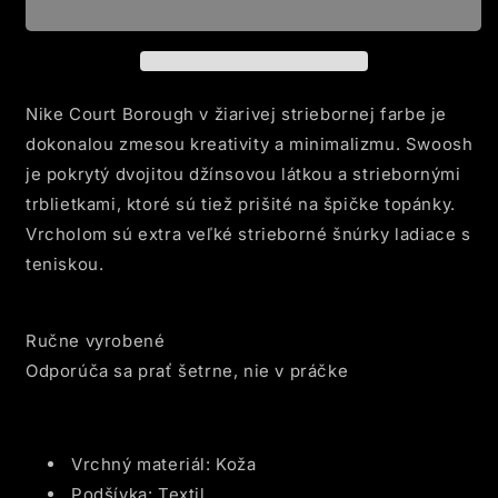
1
1
BRIGHT
BRIGHT
SILVER
SILVER
Nike Court Borough v žiarivej striebornej farbe je
dokonalou zmesou kreativity a minimalizmu. Swoosh
je pokrytý dvojitou džínsovou látkou a striebornými
trblietkami, ktoré sú tiež prišité na špičke topánky.
Vrcholom sú extra veľké strieborné šnúrky ladiace s
teniskou.
Ručne vyrobené
Odporúča sa prať šetrne, nie v práčke
Vrchný materiál: Koža
Podšívka: Textil