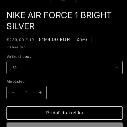
1
3
z
1
/
5
v
v
modálnom
m
NIKE AIR FORCE 1 BRIGHT
okne
o
SILVER
Normálna
Cena
€199,00 EUR
Zľava
€239,00 EUR
cena
po
Vrátane daní.
zľave
Velikost obuvi
Množstvo
Znížiť
Zvýšiť
množstvo
množstvo
pre
pre
NIKE
NIKE
Pridať do košíka
AIR
AIR
FORCE
FORCE